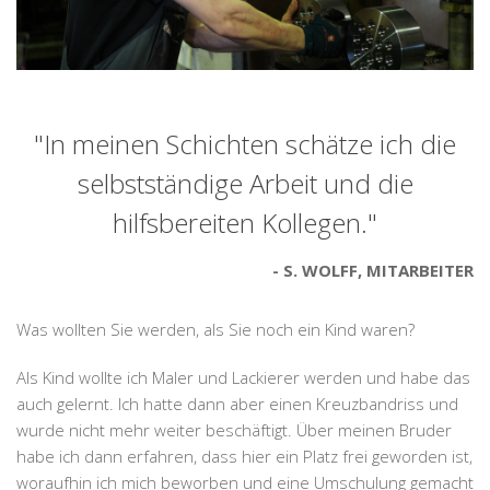
"In meinen Schichten schätze ich die
selbstständige Arbeit und die
hilfsbereiten Kollegen."
S. WOLFF, MITARBEITER
Was wollten Sie werden, als Sie noch ein Kind waren?
Als Kind wollte ich Maler und Lackierer werden und habe das
auch gelernt. Ich hatte dann aber einen Kreuzbandriss und
wurde nicht mehr weiter beschäftigt. Über meinen Bruder
habe ich dann erfahren, dass hier ein Platz frei geworden ist,
woraufhin ich mich beworben und eine Umschulung gemacht